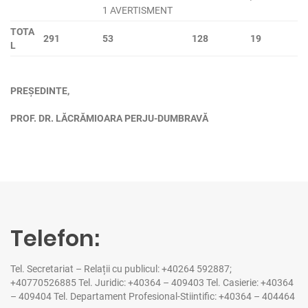
1 AVERTISMENT
TOTA
291
53
128
19
L
PREȘEDINTE,
PROF. DR. LĂCRĂMIOARA PERJU-DUMBRAVĂ
Telefon:
Tel. Secretariat – Relații cu publicul: ‪
+40264 592887
;
+40770526885
Tel. Juridic:
+40364 – 409403
Tel. Casierie:
+40364
– 409404
Tel. Departament Profesional-Stiintific:
+40364 – 404464