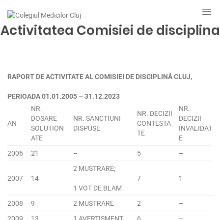
Activitatea Comisiei de disciplina
RAPORT DE ACTIVITATE AL COMISIEI DE DISCIPLINĂ CLUJ,
PERIOADA 01.01.2005 – 31.12.2023
NR.
NR.
NR. DECIZII
DOSARE
NR. SANCTIUNI
DECIZII
AN
CONTESTA
SOLUTION
DISPUSE
INVALIDAT
TE
ATE
E
2006
21
–
5
–
2 MUSTRARE;
2007
14
7
1
1 VOT DE BLAM
2008
9
2 MUSTRARE
2
–
2009
13
1 AVERTISMENT
6
–